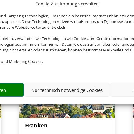
en Sie jetzt Ihren Urlaub in B
Cookie-Zustimmung verwalten
nd Targeting Technologien, um Ihnen ein besseres Internet-Erlebnis zu erm
 anzupassen. Diese Technologien nutzen wir außerdem, um Ergebnisse zu m
nsere Website weiter zu entwickeln.
u bieten, verwenden wir Technologien wie Cookies, um Geräteinformationen
nologien zustimmmen, können wir Daten wie das Surfverhalten oder eindeut
mmung nicht erteilen oder zurückziehen, können bestimmte Merkmale und Fu
 und Marketing Cookies.
ren
Nur technisch notwendige Cookies
E
Franken