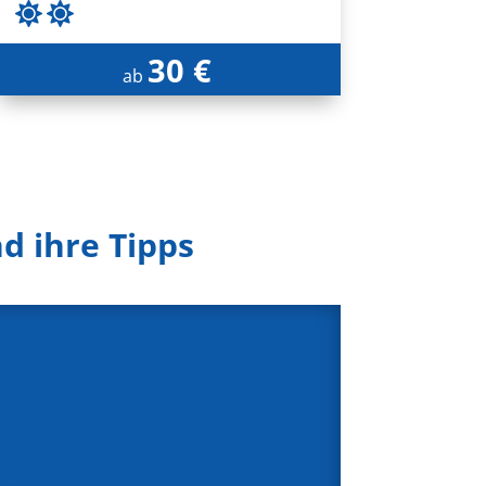
30 €
ab
d ihre Tipps