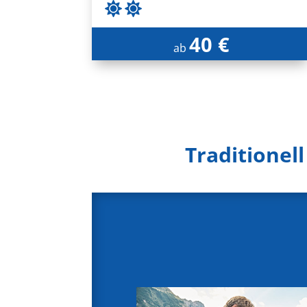
40 €
ab
Traditionel