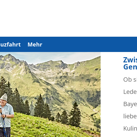
uzfahrt
Mehr
Zwi
Gen
Ob s
Lede
Baye
lieb
Kuli