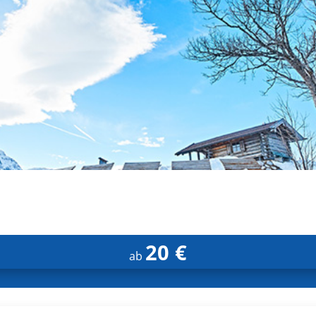
20 €
ab