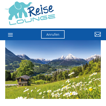

Anrufen