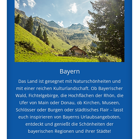
Bayern
Das Land ist gesegnet mit Naturschönheiten und
mit einer reichen Kulturlandschaft. Ob Bayerischer
Wald, Fichtelgebirge, die Hochflächen der Rhön, die
Ufer von Main oder Donau, ob Kirchen, Museen,
Schlösser oder Burgen oder städtisches Flair – lasst
euch inspirieren von Bayerns Urlaubsangeboten,
entdeckt und genießt die Schönheiten der
bayerischen Regionen und ihrer Städte!