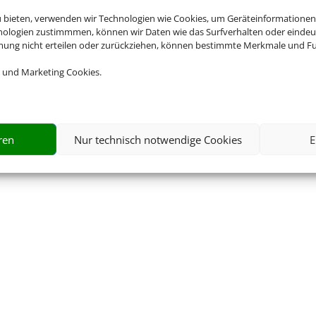
Impressum
|
Datenschutzerklärung
|
Online Check-In
|
Barrierefreiheitserklärung
u bieten, verwenden wir Technologien wie Cookies, um Geräteinformationen
nologien zustimmmen, können wir Daten wie das Surfverhalten oder eindeut
mmung nicht erteilen oder zurückziehen, können bestimmte Merkmale und Fu
 und Marketing Cookies.
©
2026 • Schmetterling
ren
Nur technisch notwendige Cookies
E