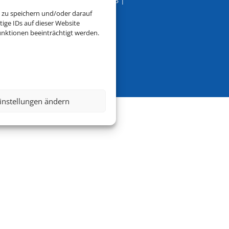
Service
|
Blacklisted Airlines
|
AGB
|
 zu speichern und/oder darauf
ige IDs auf dieser Website
nktionen beeinträchtigt werden.
instellungen ändern