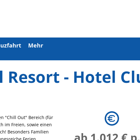
uzfahrt
Mehr
l Resort - Hotel C
n "Chill Out" Bereich (für
h im Freien, sowie einen
ich! Besonders Familien
ab 1.012 € p
ngsreiche Ferien.