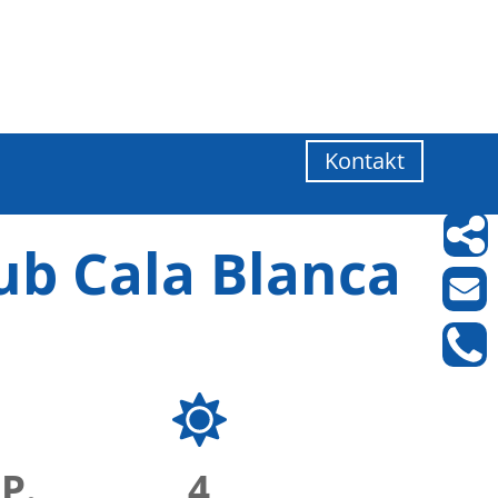
Kontakt
lub Cala Blanca
.P.
4