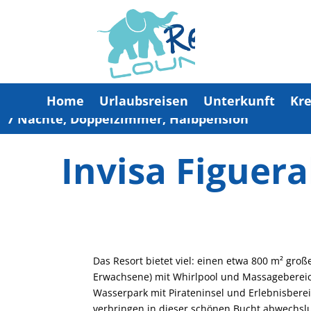
Home
Urlaubsreisen
Unterkunft
Kre
7 Nächte, Doppelzimmer, Halbpension
Invisa Figuera
Das Resort bietet viel: einen etwa 800 m² große
Erwachsene) mit Whirlpool und Massagebereic
Wasserpark mit Pirateninsel und Erlebnisbere
verbringen in dieser schönen Bucht abwechslu