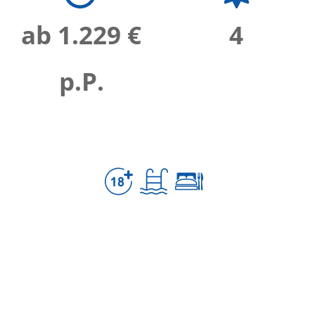
ab 1.229 €
4
p.P.